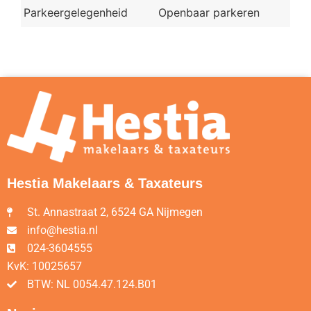
Parkeergelegenheid
Openbaar parkeren
Hestia Makelaars & Taxateurs
St. Annastraat 2, 6524 GA Nijmegen
info@hestia.nl
024-3604555
KvK: 10025657
BTW: NL 0054.47.124.B01