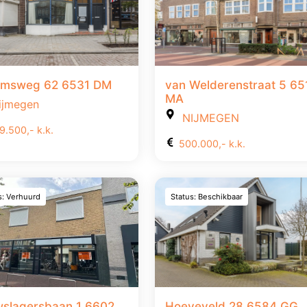
emsweg 62 6531 DM
van Welderenstraat 5 65
MA
jmegen
NIJMEGEN
9.500,- k.k.
500.000,- k.k.
s: Verhuurd
Status: Beschikbaar
slagersbaan 1 6602
Hoeveveld 28 6584 GG