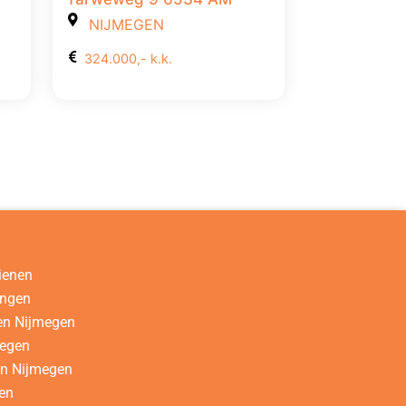
NIJMEGEN
324.000,- k.k.
ienen
ingen
en Nijmegen
megen
en Nijmegen
gen