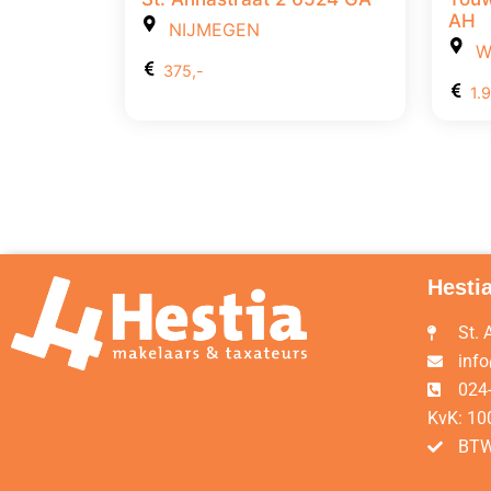
AH
NIJMEGEN
Wi
375,-
1.
Hesti
St.
info
024
KvK: 1
BTW