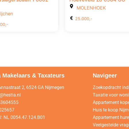
MOLENHOEK
jchen
25.000,-
900,-
a Makelaars & Taxateurs
Navigeer
 Annastraat 2, 6524 GA Nijmegen
Zoekopdracht ind
@hestia.nl
Taxatie voor won
-3604555
Appartement kop
0025657
Huis te koop Nij
: NL 0054.47.124.B01
Appartement hur
Veelgestelde vra