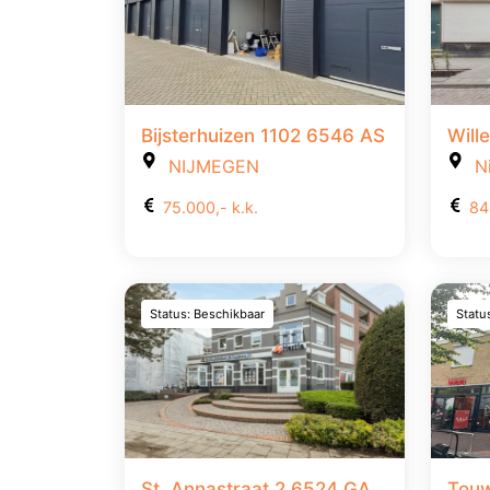
Bijsterhuizen 1102 6546 AS
Will
NIJMEGEN
Ni
75.000,- k.k.
84
Status: Beschikbaar
Statu
St. Annastraat 2 6524 GA
Touw