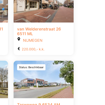
11
van Welderenstraat 26
6511 ML
NIJMEGEN
220.000,- k.k.
Status: Beschikbaar
Tarweweg 9 6534 AM