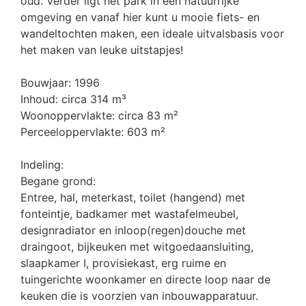
oud. Verder ligt het park in een natuurrijke
omgeving en vanaf hier kunt u mooie fiets- en
wandeltochten maken, een ideale uitvalsbasis voor
het maken van leuke uitstapjes!
Bouwjaar: 1996
Inhoud: circa 314 m³
Woonoppervlakte: circa 83 m²
Perceeloppervlakte: 603 m²
Indeling:
Begane grond:
Entree, hal, meterkast, toilet (hangend) met
fonteintje, badkamer met wastafelmeubel,
designradiator en inloop(regen)douche met
draingoot, bijkeuken met witgoedaansluiting,
slaapkamer I, provisiekast, erg ruime en
tuingerichte woonkamer en directe loop naar de
keuken die is voorzien van inbouwapparatuur.