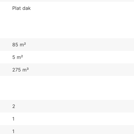
Plat dak
85 m²
5 m²
275 m³
2
1
1