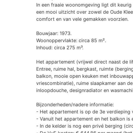
In een fraaie woonomgeving ligt dit keuri
een mooi uitzicht over zowel de Oude Kleef
comfort en van vele gemakken voorzien.
Bouwjaar: 1973.
Woonoppervlakte: circa 85 m².
Inhoud: circa 275 m³.
Het appartement (vrijwel direct naast de li
Entree, ruime hal, bergkast, ruimte (bergi
balkon, mooie open keuken met inbouwappa
vriescombinatie), ruime slaapkamer aan de 
inloopdouche, designradiator en wasmachin
Bijzonderheden/nadere informatie:
- Het appartement is op de 3e verdieping
- Vanuit het appartement en het balkon is e
- In de kelder is nog een privé berging (ci
- De VvE kosten: € 644,86 per maand (het