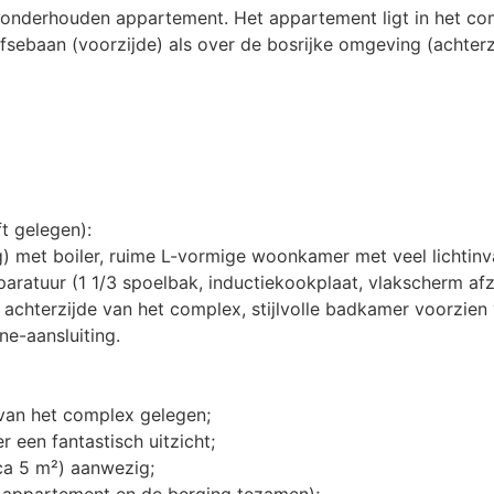
g onderhouden appartement. Het appartement ligt in het co
sebaan (voorzijde) als over de bosrijke omgeving (achterz
ft gelegen):
ng) met boiler, ruime L-vormige woonkamer met veel lichtinv
ratuur (1 1/3 spoelbak, inductiekookplaat, vlakscherm afz
achterzijde van het complex, stijlvolle badkamer voorzien 
e-aansluiting.
 van het complex gelegen;
r een fantastisch uitzicht;
rca 5 m²) aanwezig;
 appartement en de berging tezamen);