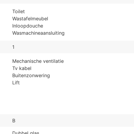
Toilet
Wastafelmeubel
Inloopdouche
Wasmachineaansluiting
1
Mechanische ventilatie
Tv kabel
Buitenzonwering
Lift
B
Dubbel glas