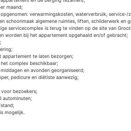
per maand;
 opgenomen: verwarmingskosten, waterverbruik, service-/zo
en schoonmaak algemene ruimtes, liften, schilderwerk en 
ige servicecomplex is terug te vinden op de site van Groot
nten worden bij het appartement opgehaald en/of gebracht;
;
ering;
et appartement te laten bezorgen;
n het complex beschikbaar;
ge middagen en avonden georganiseerd;
pper, pedicure en diëtiste aanwezig;
 voor bezoekers;
0 autominuten;
fstand;
is mogelijk.