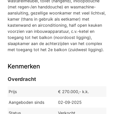
wastafelmeubel, toilet (hangend), inloopdouche
(met regen-/en handdouche) en wasmachine-
aansluiting, gezellige woonkamer met veel lichtval,
kamer (thans in gebruik als eetkamer) met
kastenwand en airconditioning, half open keuken
voorzien van inbouwapparatuur, c.v.-ketel en
toegang tot het balkon (noordoost ligging),
slaapkamer aan de achterzijden van het complex
met toegang tot het 2e balkon (zuidwest ligging).
Kenmerken
Overdracht
Prijs
€ 270.000,- k.k.
Aangeboden sinds
02-09-2025
Status
Verkocht